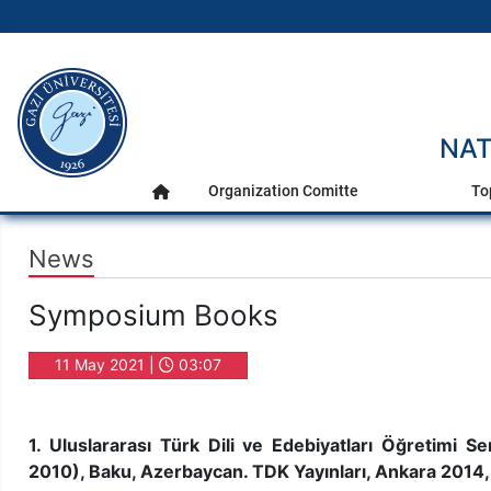
gazi.edu.tr
Main Menu
NAT
Organization Comitte
To
Home
News
Symposium Books
11 May 2021 |
03:07
1. Uluslararası Türk Dili ve Edebiyatları Öğretimi
2010), Baku, Azerbaycan. TDK Yayınları, Ankara 201