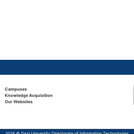
Campuses
Knowledge Acquisition
Our Websites
Gazi University Directorate of Information Technologies
2026 ©