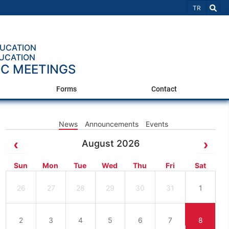
Select Lang
TR
DUCATION
DUCATION
IC MEETINGS
Forms
Contact
News
Announcements
Events
August 2026
Sun
Mon
Tue
Wed
Thu
Fri
Sat
26
27
28
29
30
31
1
2
3
4
5
6
7
8